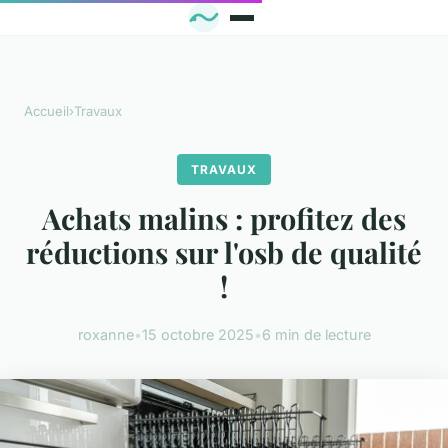
Accueil
›
Travaux
TRAVAUX
Achats malins : profitez des
réductions sur l'osb de qualité
!
roxanne
•
15 octobre 2025
•
6 min de lecture