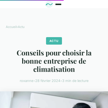
Accueil
›
Actu
ACTU
Conseils pour choisir la
bonne entreprise de
climatisation
roxanne
•
28 février 2024
•
3 min de lecture