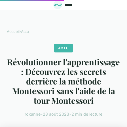
Accueil
›
Actu
ACTU
Révolutionner l'apprentissage
: Découvrez les secrets
derrière la méthode
Montessori sans l'aide de la
tour Montessori
roxanne
•
28 août 2023
•
2 min de lecture